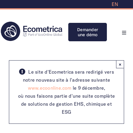
Skip
EN
to
content
Demander
une démo
Navi
à
basc
Solutions
×
Partenaires
Le site d'Ecometrica sera redirigé vers
notre nouveau site à l'adresse suivante
www.ecoonline.com
le 9 décembre,
Banque de connaissances
où nous faisons partie d'une suite complète
de solutions de gestion EHS, chimique et
Initiatives
ESG
Clients