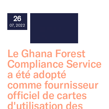
26
07, 2022
Le Ghana Forest
Compliance Service
a été adopté
comme fournisseur
officiel de cartes
d'utilisation des