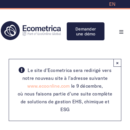
Skip
EN
to
content
Demander
une démo
Navi
à
basc
Solutions
×
Partenaires
Le site d'Ecometrica sera redirigé vers
notre nouveau site à l'adresse suivante
www.ecoonline.com
le 9 décembre,
Banque de connaissances
où nous faisons partie d'une suite complète
de solutions de gestion EHS, chimique et
Initiatives
ESG
Clients