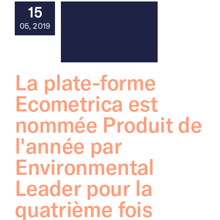
15
05, 2019
La plate-forme
Ecometrica est
nommée Produit de
l'année par
Environmental
Leader pour la
quatrième fois