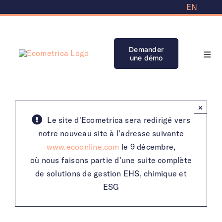
Skip
EN
to
content
Demander
une démo
Navi
à
basc
Solutions
×
Partenaires
Le site d'Ecometrica sera redirigé vers
notre nouveau site à l'adresse suivante
www.ecoonline.com
le 9 décembre,
Banque de connaissances
où nous faisons partie d'une suite complète
de solutions de gestion EHS, chimique et
Initiatives
ESG
Clients