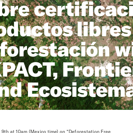
bre certificac
oductos libres
forestación w
PACT, Frontie
nd Ecosistem
 9th at 10am (Mexico time) on “Deforestation Free