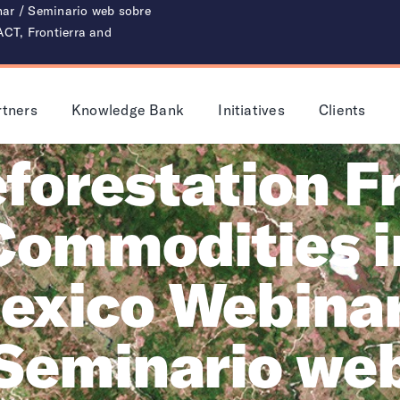
nar / Seminario web sobre
ACT, Frontierra and
rtners
Knowledge Bank
Initiatives
Clients
forestation F
Commodities i
exico Webinar
Seminario we