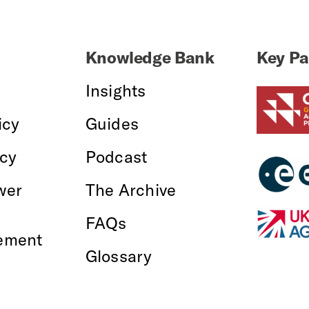
Knowledge Bank
Key Pa
Insights
icy
Guides
icy
Podcast
wer
The Archive
FAQs
ement
Glossary