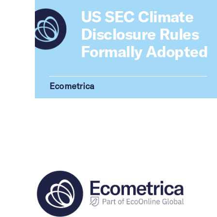
US SEC Climate
Disclosure Rules
Formally Adopted