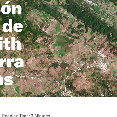
ión
 de
ith
rra
as
Reading Time: 3 Minutes