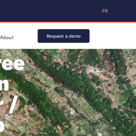
FR
Request a demo
About
ree
n
 /
b