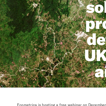
so
pr
de
UK
a
Ecometrica is hosting a free webinar on December